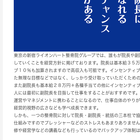
東京の新宿ライオンハート整骨院グループでは、誰もが院長や副
していくことを経営方針に掲げております。院長は基本給３５
ブ１０％も加算されますので高収入も可能です。インセンティ
た無理な目標などではなく、しっかり受け取っていただくため
また副院長も基本給２８万円＋各種手当ての他にインセンティ
人には最初に副院長を目指して仕事をすることがおすすめです
運営やマネジメントに携わることになるので、仕事自体のやり
経営的視野の広さなども学べ成長できます。
しかも、一つの整骨院に対して院長・副院長・統括の三本柱で
仕組みですのでプレッシャーなどのストレスもあまりありませ
修や経営学などの講義なども行っているのでバックアップ体制