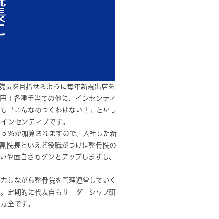
院長を目指せるように毎年新規出店を
万円＋各種手当ての他に、インセンティ
ブも「こんなのつくわけない！」といっ
のインセンティブです。
ブ５％が加算されますので、入社した新
。副院長といえど役職がつけば整骨院の
がいや面白さもグンとアップしますし、
協力しながら整骨院を管理運営していく
ん。定期的に代表自らリーダーシップ研
は万全です。