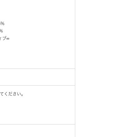
5%
%
ィブ∞
してください。