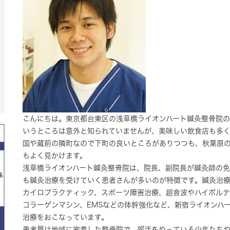
こんにちは。東京都台東区の浅草橋ライオンハート鍼灸整骨院
いうところは意外と知られていませんが、美味しい飲食店も多く
国や蔵前の隣町なので下町の良いところがありつつも、秋葉原
もよく見かけます。
浅草橋ライオンハート鍼灸整骨院は、院長、副院長が鍼灸師の
も鍼灸治療を受けていく患者さんが多いのが特徴です。鍼灸治
カイロプラクティック、スポーツ障害治療、超音波やハイボル
コラーゲンマシン、EMSなどの体幹強化など、新宿ライオンハ
治療をおこなっています。
患者層は地域に密着した整骨院で、部活をやっている少年たち