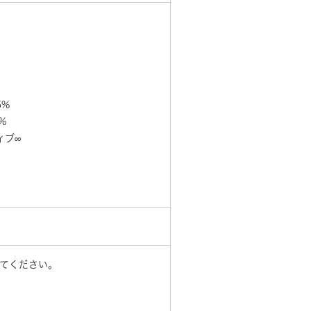
5%
%
ィブ∞
してください。