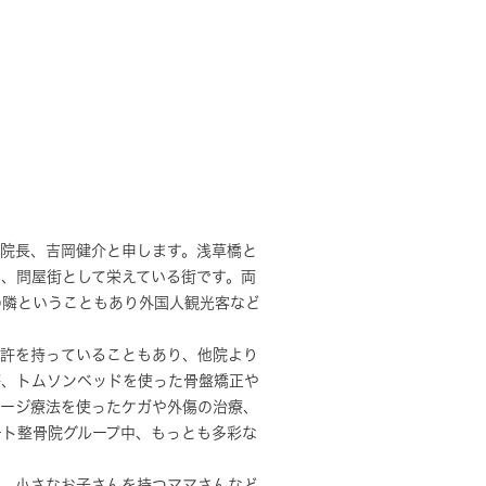
の院長、吉岡健介と申します。浅草橋と
、問屋街として栄えている街です。両
の隣ということもあり外国人観光客など
免許を持っていることもあり、他院より
療、トムソンベッドを使った骨盤矯正や
テージ療法を使ったケガや外傷の治療、
ート整骨院グループ中、もっとも多彩な
や、小さなお子さんを持つママさんなど