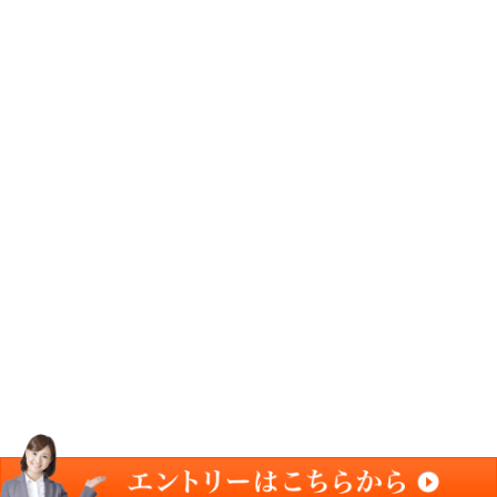
の社内環境整備を推し進めるものです。
代表の宇都が、東京都の専門研修を一定期間受講し、事
ます。
少子高齢化が進んでいく時代のなかでは、育児をしてい
しながら働く柔道整復師・鍼灸師など、働く時間に制限
く活かせることが大切です。
Copyright(c) ライオンハート整骨院グループ All Rights Reserved.
powered 
療院HP制作）